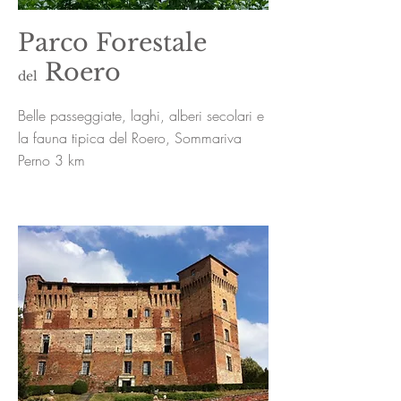
Parco Forestale
Roero
del
Belle passeggiate, laghi, alberi secolari e
la fauna tipica del Roero, Sommariva
Perno 3 km