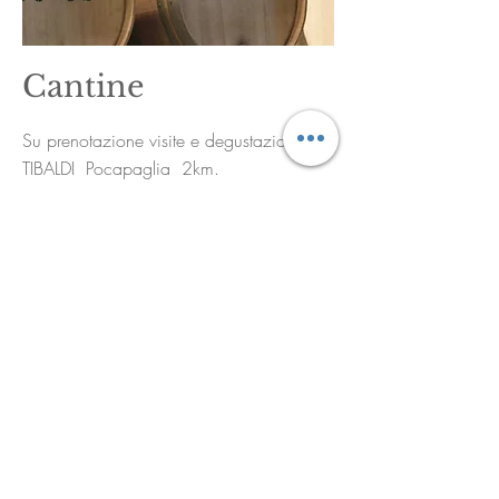
Cantine
Su prenotazione visite e degustazioni
TIBALDI Pocapaglia 2km.
0172246424
VALDINERA Corneliano d'Alba. 3 km
0173619881
Museo della
Racchetta
Uno straordinario viaggio nel mondo del