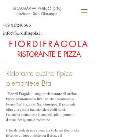
SOMMARIVA PERNO (CN)
frazione San Giuseppe
+39 017246666
info@fiordifragola.it
FIORDIFRAGOLA
RISTORANTE E PIZZA
Ristorante cucina tipica
piemontese Bra
Fior di Fragola
, il miglior
ristorante di cucina
tipica piemontese a Bra
, situato a Sommariva
Perno (Cn) frazione San Giuseppe. Il ristorante
offre una cucina tradizionale e piatti tipici.
La cucina piemontese è una delle più importanti
d'Italia, per qualità e tradizione.
Il locale gode di una splendida vista sul Roero, che
lo rende un luogo ideale per il relax e il