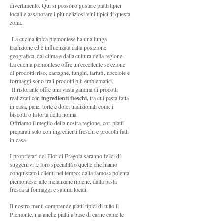
divertimento. Qui si possono gustare piatti tipici
locali e assaporare i più deliziosi vini tipici di questa
zona.
La cucina tipica piemontese ha una lunga
tradizione ed è influenzata dalla posizione
geografica, dal clima e dalla cultura della regione.
La cucina piemontese offre un'eccellente selezione
di prodotti: riso, castagne, funghi, tartufi, nocciole e
formaggi sono tra i prodotti più emblematici.
Il ristorante offre una vasta gamma di prodotti
realizzati con
ingredienti freschi,
tra cui pasta fatta
in casa, pane, torte e dolci tradizionali come i
biscotti o la torta della nonna.
Offriamo il meglio della nostra regione, con piatti
preparati solo con ingredienti freschi e prodotti fatti
in casa.
I proprietari del Fior di Fragola saranno felici di
suggerirvi le loro specialità o quelle che hanno
conquistato i clienti nel tempo: dalla famosa polenta
piemontese, alle melanzane ripiene, dalla pasta
fresca ai formaggi e salumi locali.
Il nostro menù comprende piatti tipici di tutto il
Piemonte, ma anche piatti a base di carne come le